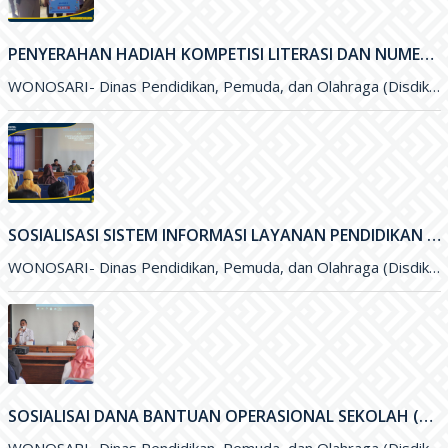
PENYERAHAN HADIAH KOMPETISI LITERASI DAN NUMERASI TINGKAT NASIONAL
WONOSARI- Dinas Pendidikan, Pemuda, dan Olahraga (Disdikpora) Kabupaten Gunungkidul bekerja sama dengan Pesona Edu, Bank BCA, dan Pabrik Minuman Hillo
SOSIALISASI SISTEM INFORMASI LAYANAN PENDIDIKAN (SILANDIK) TAHUN 2021
WONOSARI- Dinas Pendidikan, Pemuda, dan Olahraga (Disdikpora) Kabupaten Gunungkidul bersama Badan Perencanaan Pembangunan Daerah (Bappeda) Kabupaten Gunungkidul menyelenggarakan kegiatan Sosialisasi
SOSIALISAI DANA BANTUAN OPERASIONAL SEKOLAH (BOS) KINERJA TAHUN 2021