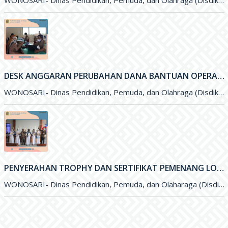
WONOSARI- Dinas Pendidikan, Pemuda, dan Olahraga (Disdikpora) Kabupaten Gunungkidul melalui Subbagian Perencanaan menyelengarakan kegiatan Sosialisai Dana Bantuan Operasional Sekolah (BOS
DESK ANGGARAN PERUBAHAN DANA BANTUAN OPERASIONAL SEKOLAH (BOS) 2021
WONOSARI- Dinas Pendidikan, Pemuda, dan Olahraga (Disdikpora) Kabupaten Gunungkidul menyelenggarakan kegiatan Desk Anggaran Perubahan Dana Bantuan Operasional Sekolah&nbsp; (BOS
PENYERAHAN TROPHY DAN SERTIFIKAT PEMENANG LOMBA OLIMPIADE SAINS NASIONAL (OSN) DAN FESTIVAL LOMBA SENI NASIONAL (FLSSN) JENJANG SMP TINGKAT KABUPATEN
WONOSARI- Dinas Pendidikan, Pemuda, dan Olaharaga (Disdikpora) Kabupaten Gunungkidul melalui Bidang Sekolah Menegah Pertama (SMP) melaksanakan kegiatan penyerahan Trophy dan