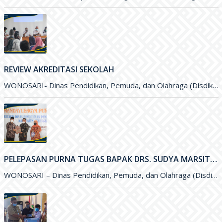
REVIEW AKREDITASI SEKOLAH
WONOSARI- Dinas Pendidikan, Pemuda, dan Olahraga (Disdikpora) Kabupaten Gunungkidul melalui Bidang Sekolah Menegah Pertama menyelenggarakan Review Akreditasi Sekolah. Kegiatan yang
PELEPASAN PURNA TUGAS BAPAK DRS. SUDYA MARSITA, M.M. SELAKU SEKRETARIS DISDIKPORA KABUPATEN GUNUNGKIDUL
WONOSARI – Dinas Pendidikan, Pemuda, dan Olahraga (Disdikpora) Kabupaten Gunungkidul menyelenggarakan kegiatan Pelepasan Purna Tugas Bapak Drs. Sudya Marsita, M.M