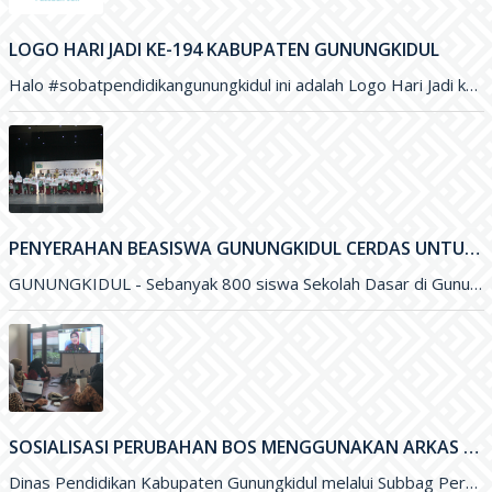
LOGO HARI JADI KE-194 KABUPATEN GUNUNGKIDUL
Halo #sobatpendidikangunungkidul ini adalah Logo Hari Jadi ke-194 Kabupaten Gunungkidul yang merupakan karya Saudara Blasius Yudhatama dengan mengusung tema
PENYERAHAN BEASISWA GUNUNGKIDUL CERDAS UNTUK PENINGKATAN KUALITAS PENDIDIKAN DI KABUPATEN GUNUNGKIDUL
GUNUNGKIDUL - Sebanyak 800 siswa Sekolah Dasar di Gunungkidul menerima Beasiswa Gunungkidul Cerdas dengan besaran per tahun sejumlah Rp. 500 ribu
SOSIALISASI PERUBAHAN BOS MENGGUNAKAN ARKAS TAHUN 2022 MELALUI ZOOM MEETING
Dinas Pendidikan Kabupaten Gunungkidul melalui Subbag Perencanaan melakukan Sosialisasi Perubahan Anggaran Dana BOS menggunakan ARKAS Tahun 2022 melalui media Zoom