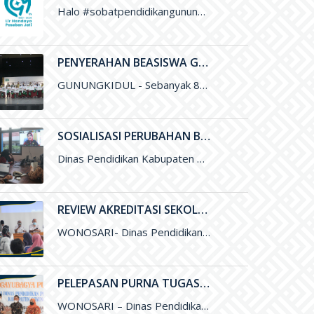
Halo #sobatpendidikangunungkidul ini adalah Logo Hari Jadi ke-194 Kabupaten Gunungkidul yang merupakan karya Saudara Blasius Yudhatama dengan mengusung tema
PENYERAHAN BEASISWA GUNUNGKIDUL CERDAS UNTUK PENINGKATAN KUALITAS PENDIDIKAN DI KABUPATEN GUNUNGKIDUL
GUNUNGKIDUL - Sebanyak 800 siswa Sekolah Dasar di Gunungkidul menerima Beasiswa Gunungkidul Cerdas dengan besaran per tahun sejumlah Rp. 500 ribu
SOSIALISASI PERUBAHAN BOS MENGGUNAKAN ARKAS TAHUN 2022 MELALUI ZOOM MEETING
Dinas Pendidikan Kabupaten Gunungkidul melalui Subbag Perencanaan melakukan Sosialisasi Perubahan Anggaran Dana BOS menggunakan ARKAS Tahun 2022 melalui media Zoom
REVIEW AKREDITASI SEKOLAH
WONOSARI- Dinas Pendidikan, Pemuda, dan Olahraga (Disdikpora) Kabupaten Gunungkidul melalui Bidang Sekolah Menegah Pertama menyelenggarakan Review Akreditasi Sekolah. Kegiatan yang
PELEPASAN PURNA TUGAS BAPAK DRS. SUDYA MARSITA, M.M. SELAKU SEKRETARIS DISDIKPORA KABUPATEN GUNUNGKIDUL
WONOSARI – Dinas Pendidikan, Pemuda, dan Olahraga (Disdikpora) Kabupaten Gunungkidul menyelenggarakan kegiatan Pelepasan Purna Tugas Bapak Drs. Sudya Marsita, M.M