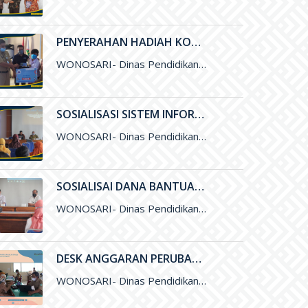
PENYERAHAN HADIAH KOMPETISI LITERASI DAN NUMERASI TINGKAT NASIONAL
WONOSARI- Dinas Pendidikan, Pemuda, dan Olahraga (Disdikpora) Kabupaten Gunungkidul bekerja sama dengan Pesona Edu, Bank BCA, dan Pabrik Minuman Hillo
SOSIALISASI SISTEM INFORMASI LAYANAN PENDIDIKAN (SILANDIK) TAHUN 2021
WONOSARI- Dinas Pendidikan, Pemuda, dan Olahraga (Disdikpora) Kabupaten Gunungkidul bersama Badan Perencanaan Pembangunan Daerah (Bappeda) Kabupaten Gunungkidul menyelenggarakan kegiatan Sosialisasi
SOSIALISAI DANA BANTUAN OPERASIONAL SEKOLAH (BOS) KINERJA TAHUN 2021
WONOSARI- Dinas Pendidikan, Pemuda, dan Olahraga (Disdikpora) Kabupaten Gunungkidul melalui Subbagian Perencanaan menyelengarakan kegiatan Sosialisai Dana Bantuan Operasional Sekolah (BOS
DESK ANGGARAN PERUBAHAN DANA BANTUAN OPERASIONAL SEKOLAH (BOS) 2021
WONOSARI- Dinas Pendidikan, Pemuda, dan Olahraga (Disdikpora) Kabupaten Gunungkidul menyelenggarakan kegiatan Desk Anggaran Perubahan Dana Bantuan Operasional Sekolah&nbsp; (BOS