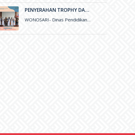
PENYERAHAN TROPHY DAN SERTIFIKAT PEMENANG LOMBA OLIMPIADE SAINS NASIONAL (OSN) DAN FESTIVAL LOMBA SENI NASIONAL (FLSSN) JENJANG SMP TINGKAT KABUPATEN
WONOSARI- Dinas Pendidikan, Pemuda, dan Olaharaga (Disdikpora) Kabupaten Gunungkidul melalui Bidang Sekolah Menegah Pertama (SMP) melaksanakan kegiatan penyerahan Trophy dan