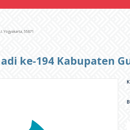
.I. Yogyakarta, 55871
 Jadi ke-194 Kabupaten G
K
B