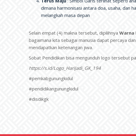
Terus Maju
: Simbol Garis terlihat seperti 
dimana harmonisasi antara doa, usaha, dan h
melangkah masa depan
Selain empat (4) makna tersebut, dipilihnya
Warna 
bagaimana kita sebagai manusia dapat percaya da
mendapatkan ketenangan jiwa.
Sobat Pendidikan bisa mengunduh logo tersebut pada
https://s.id/Logo_HariJadi_GK_194
#pemkabgunungkidul
#pendidikangunungkidul
#disdikgk